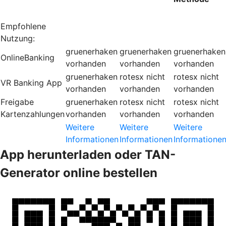
Empfohlene
Nutzung:
gruenerhaken
gruenerhaken
gruenerhaken
OnlineBanking
vorhanden
vorhanden
vorhanden
gruenerhaken
rotesx
nicht
rotesx
nicht
VR Banking App
vorhanden
vorhanden
vorhanden
Freigabe
gruenerhaken
rotesx
nicht
rotesx
nicht
Kartenzahlungen
vorhanden
vorhanden
vorhanden
Weitere
Weitere
Weitere
Informationen
Informationen
Informatione
App herunterladen oder TAN-
Generator online bestellen