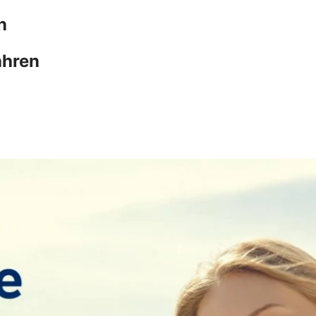
n
ahren