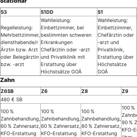
Stationär
S3
S1DD
S1
Wahlleistung:
Wahlleistung:
Regelleistung:
Einbettzimmer, bei
Einbettzimmer,
Mehrbettzimmer,
bestimmten schweren
Chefärztin oder
diensthabende/r
Erkrankungen
-arzt und
Ärztin bzw. Arzt
Chefärztin oder -arzt
Privatklinik,
oder Belegärztin
und Privatklinik mit
Erstattung über
bzw. -arzt
Erstattung über
Höchstsätze
Höchstsätze GOÄ
GOÄ
Zahn
Z6SB
Z6
Z8
Z9
480 € SB
100 %
100 %
100 %
100 %
Zahnb
Zahnbehandlung,
Zahnbehandlung,
Zahnbehandlung,
90 % Z
60 % Zahnersatz,
60 % Zahnersatz,
80 % Zahnersatz,
KFO-E
KFO-Erstattung
KFO-Erstattung
KFO-Erstattung