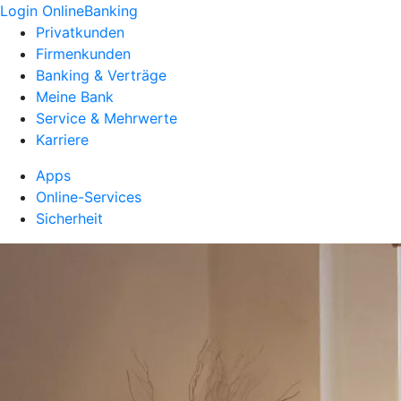
Login OnlineBanking
Privatkunden
Firmenkunden
Banking & Verträge
Meine Bank
Service & Mehrwerte
Karriere
Apps
Online-Services
Sicherheit