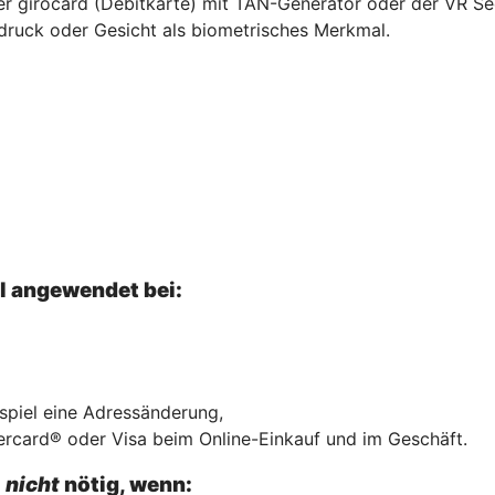
hrer girocard (Debitkarte) mit TAN-Generator oder der VR S
druck oder Gesicht als biometrisches Merkmal.
el angewendet bei:
ispiel eine Adressänderung,
ercard® oder Visa beim Online-Einkauf und im Geschäft.
l
nicht
nötig, wenn: