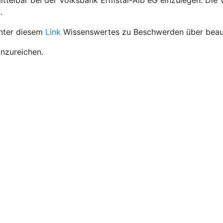
ttelbar bei der Volksbank Ermstal-Alb eG einzulegen. Die
.
unter diesem
Link
Wissenswertes zu Beschwerden über beauf
inzureichen.