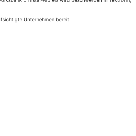
 Volksbank Ermstal-Alb eG wird Beschwerden in Textform,
sichtigte Unternehmen bereit.