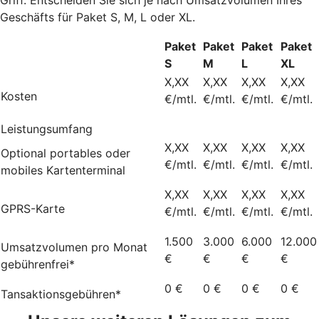
Geschäfts für Paket S, M, L oder XL.
Paket
Paket
Paket
Paket
S
M
L
XL
X,XX
X,XX
X,XX
X,XX
Kosten
€/mtl.
€/mtl.
€/mtl.
€/mtl.
Leistungsumfang
X,XX
X,XX
X,XX
X,XX
Optional portables oder
€/mtl.
€/mtl.
€/mtl.
€/mtl.
mobiles Kartenterminal
X,XX
X,XX
X,XX
X,XX
GPRS-Karte
€/mtl.
€/mtl.
€/mtl.
€/mtl.
1.500
3.000
6.000
12.000
Umsatzvolumen pro Monat
€
€
€
€
gebührenfrei*
0 €
0 €
0 €
0 €
Tansaktionsgebühren*