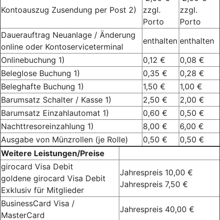
Kontoauszug Zusendung per Post 2)
zzgl.
zzgl.
Porto
Porto
Dauerauftrag Neuanlage / Änderung
enthalten
enthalten
online oder Kontoserviceterminal
Onlinebuchung 1)
0,12 €
0,08 €
Beleglose Buchung 1)
0,35 €
0,28 €
Beleghafte Buchung 1)
1,50 €
1,00 €
Barumsatz Schalter / Kasse 1)
2,50 €
2,00 €
Barumsatz Einzahlautomat 1)
0,60 €
0,50 €
Nachttresoreinzahlung 1)
8,00 €
6,00 €
Ausgabe von Münzrollen (je Rolle)
0,50 €
0,50 €
Weitere Leistungen/Preise
girocard Visa Debit
Jahrespreis 10,00 €
goldene girocard Visa Debit
Jahrespreis 7,50 €
Exklusiv für Mitglieder
BusinessCard Visa /
Jahrespreis 40,00 €
MasterCard