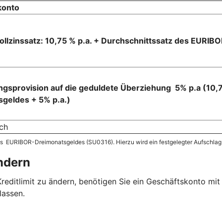
konto
Sollzinssatz: 10,75 % p.a. + Durchschnittssatz des EURI
gsprovision auf die geduldete Überziehung 5% p.a (10,7
geldes + 5% p.a.)
ich
 des EURIBOR-Dreimonatsgeldes (SU0316). Hierzu wird ein festgelegter Aufschlag
ändern
 Kreditlimit zu ändern, benötigen Sie ein Geschäftskonto mi
lassen.